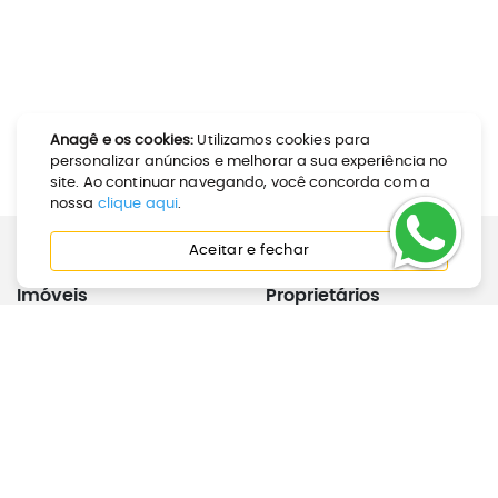
Anagê e os cookies:
Utilizamos cookies para
personalizar anúncios e melhorar a sua experiência no
site. Ao continuar navegando, você concorda com a
nossa
clique aqui
.
Aceitar e fechar
Imóveis
Proprietários
Como Alugar
Calculadora de Aluguel
Como Comprar
Anunciar Imóvel
Perguntas Frequentes
Joinville
Inquilinos
Institucional