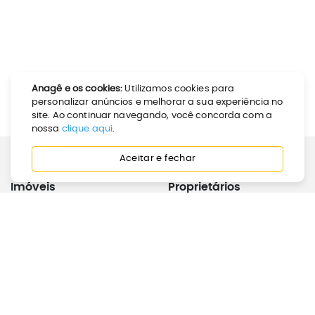
Anagê e os cookies:
Utilizamos cookies para
personalizar anúncios e melhorar a sua experiência no
site. Ao continuar navegando, você concorda com a
nossa
clique aqui
.
Aceitar e fechar
Imóveis
Proprietários
Como Alugar
Calculadora de Aluguel
Como Comprar
Anunciar Imóvel
Perguntas Frequentes
Joinville
Inquilinos
Institucional