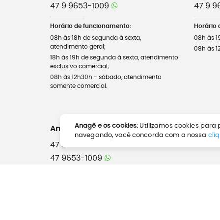
47 9 9653-1009
47 9 9
Horário de funcionamento:
Horário 
08h às 18h de segunda à sexta,
08h às 1
atendimento geral;
08h às 1
18h às 19h de segunda à sexta, atendimento
exclusivo comercial;
08h às 12h30h - sábado, atendimento
somente comercial.
Anagê e os cookies:
Utilizamos cookies para p
Anagê América - Corporativo
navegando, você concorda com a nossa
cli
47 3025-3000
47 9653-1009
Horário de funcionamento:
08h às 18h de segunda à sexta.