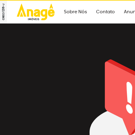
CRECI 1216-J
Sobre Nós
Contato
Anun