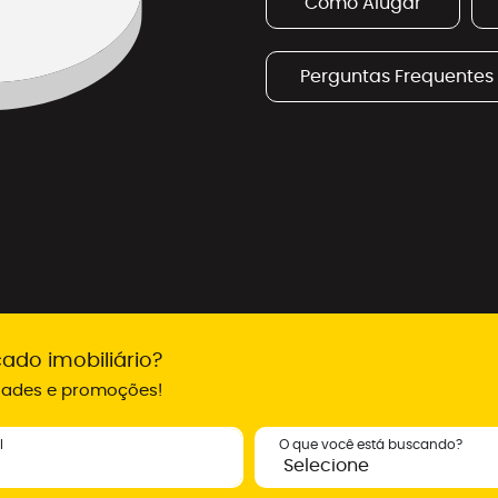
Como Alugar
Perguntas Frequentes
ado imobiliário?
idades e promoções!
l
O que você está buscando?