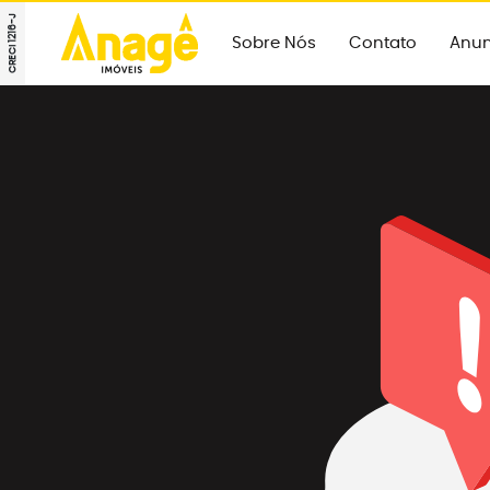
CRECI 1216-J
Sobre Nós
Contato
Anun