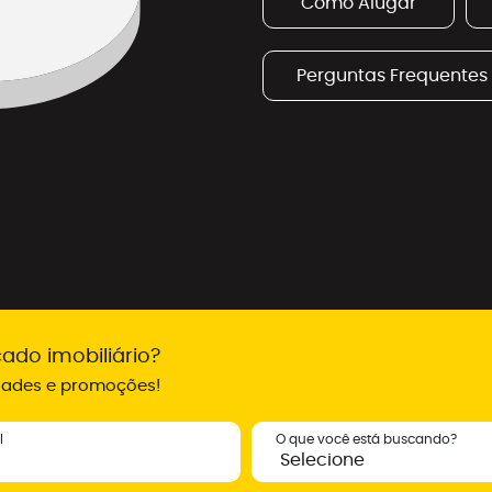
Como Alugar
Perguntas Frequentes
ado imobiliário?
idades e promoções!
l
O que você está buscando?