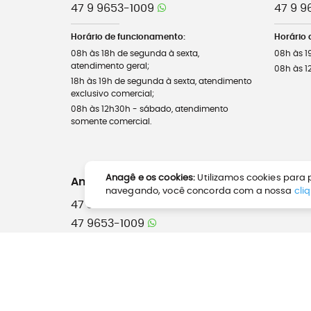
47 9 9653-1009
47 9 9
Horário de funcionamento:
Horário 
08h às 18h de segunda à sexta,
08h às 1
atendimento geral;
08h às 1
18h às 19h de segunda à sexta, atendimento
exclusivo comercial;
08h às 12h30h - sábado, atendimento
somente comercial.
Anagê e os cookies:
Utilizamos cookies para p
Anagê América - Corporativo
navegando, você concorda com a nossa
cli
47 3025-3000
47 9653-1009
Horário de funcionamento:
08h às 18h de segunda à sexta.