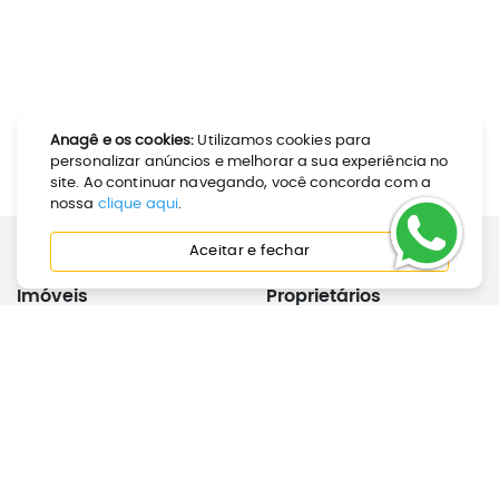
Anagê e os cookies:
Utilizamos cookies para
personalizar anúncios e melhorar a sua experiência no
site. Ao continuar navegando, você concorda com a
nossa
clique aqui
.
Aceitar e fechar
Imóveis
Proprietários
Como Alugar
Calculadora de Aluguel
Como Comprar
Anunciar Imóvel
Perguntas Frequentes
Joinville
Inquilinos
Institucional