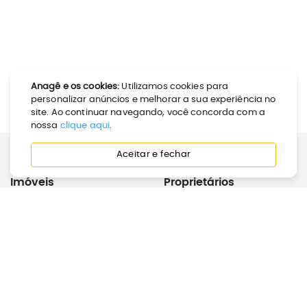
Anagê e os cookies:
Utilizamos cookies para
personalizar anúncios e melhorar a sua experiência no
site. Ao continuar navegando, você concorda com a
nossa
clique aqui
.
Aceitar e fechar
Imóveis
Proprietários
Como Alugar
Calculadora de Aluguel
Como Comprar
Anunciar Imóvel
Perguntas Frequentes
Joinville
Inquilinos
Institucional