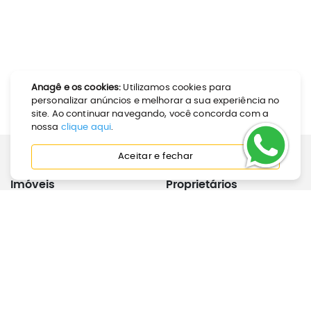
Anagê e os cookies:
Utilizamos cookies para
personalizar anúncios e melhorar a sua experiência no
site. Ao continuar navegando, você concorda com a
nossa
clique aqui
.
Aceitar e fechar
Imóveis
Proprietários
Como Alugar
Calculadora de Aluguel
Como Comprar
Anunciar Imóvel
Perguntas Frequentes
Joinville
Inquilinos
Institucional