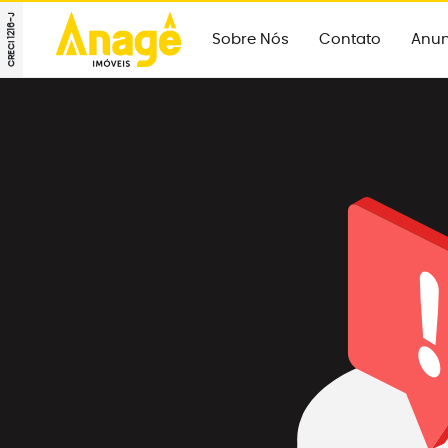
CRECI 1216-J
Sobre Nós
Contato
Anun