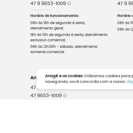
47 9 9653-1009
47 9 9
Horário de funcionamento:
Horário 
08h às 18h de segunda à sexta,
08h às 1
atendimento geral;
08h às 1
18h às 19h de segunda à sexta, atendimento
exclusivo comercial;
08h às 12h30h - sábado, atendimento
somente comercial.
Anagê e os cookies:
Utilizamos cookies para p
Anagê América - Corporativo
navegando, você concorda com a nossa
cli
47 3025-3000
47 9653-1009
Horário de funcionamento:
08h às 18h de segunda à sexta.