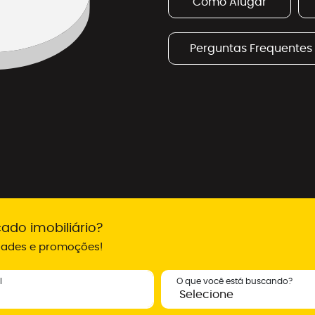
Como Alugar
Perguntas Frequentes
ado imobiliário?
idades e promoções!
l
O que você está buscando?