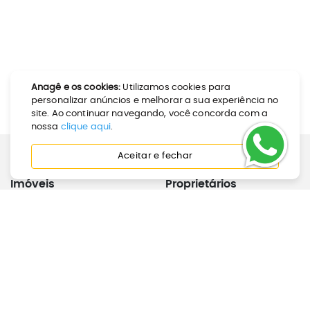
Anagê e os cookies:
Utilizamos cookies para
personalizar anúncios e melhorar a sua experiência no
site. Ao continuar navegando, você concorda com a
nossa
clique aqui
.
Aceitar e fechar
Imóveis
Proprietários
Como Alugar
Calculadora de Aluguel
Como Comprar
Anunciar Imóvel
Perguntas Frequentes
Joinville
Inquilinos
Institucional